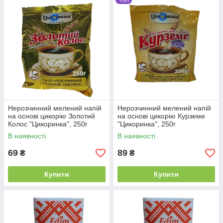
Нерозчинний мелений напій
Нерозчинний мелений напій
на основі цикорію Золотий
на основі цикорію Курземе
Колос "Цикоринка", 250г
"Цикоринка", 250г
В наявності
В наявності
69
89
₴
₴
Купити
Купити