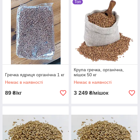
Топ
Крупа гречка, органічна,
Гречка ядриця органічна 1 кг
мішок 50 кг
Немає в наявності
Немає в наявності
89
3 249
₴/кг
₴/мішок