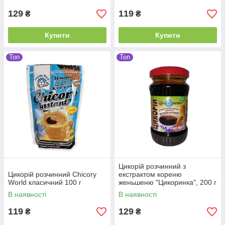
129
119
₴
₴
Купити
Купити
Топ
Топ
Цикорій розчинний з
Цикорій розчинний Chicory
екстрактом кореню
World класичний 100 г
женьшеню "Цикоринка", 200 г
В наявності
В наявності
119
129
₴
₴