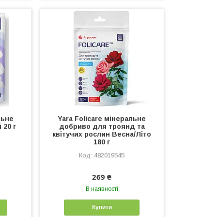
льне
Yara Folicare мінеральне
 20 г
добриво для троянд та
квітучих рослин Весна/Літо
180 г
482019545
269 ₴
В наявності
Купити