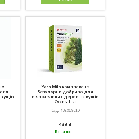
не
Yara Mila комплексне
 для
безхлорне добриво для
 кущів
вічнозелених дерев та кущів
Осінь 1 кг
482019610
439 ₴
В наявності