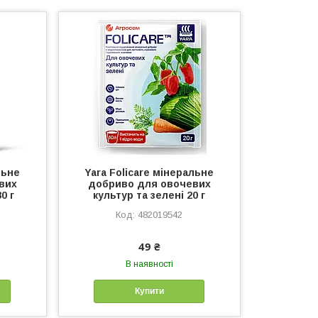
льне
Yara Folicare мінеральне
вих
добриво для овочевих
0 г
культур та зелені 20 г
482019542
49 ₴
В наявності
Купити