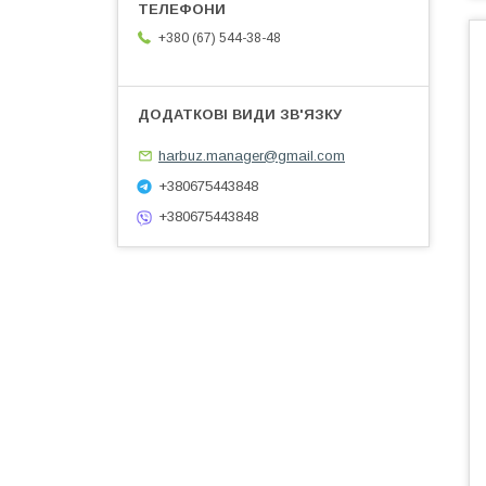
+380 (67) 544-38-48
harbuz.manager@gmail.com
+380675443848
+380675443848