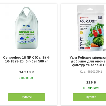
Cупрофос 18 NPK (Ca, S) 4-
Yara Folicare мінера
10-18 (9-25) біг-бег 500 кг
добриво для овоче
культур та зелені 18
34 919 ₴
482019541
В наявності
229 ₴
В наявності
Купити
Купити