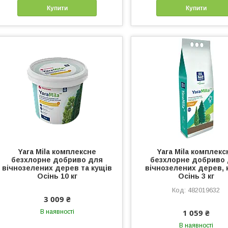
Купити
Купити
Yara Mila комплексне
Yara Mila комплекс
безхлорне добриво для
безхлорне добриво
вічнозелених дерев та кущів
вічнозелених дерев, 
Осінь 10 кг
Осінь 3 кг
482019632
3 009 ₴
1 059 ₴
В наявності
В наявності