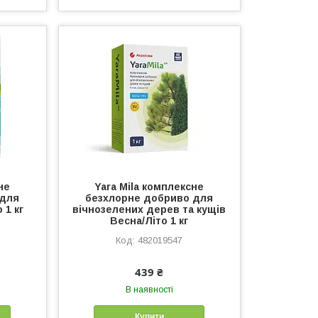
не
Yara Mila комплексне
 для
безхлорне добриво для
 1 кг
вічнозелених дерев та кущів
Весна/Літо 1 кг
482019547
439 ₴
В наявності
Купити