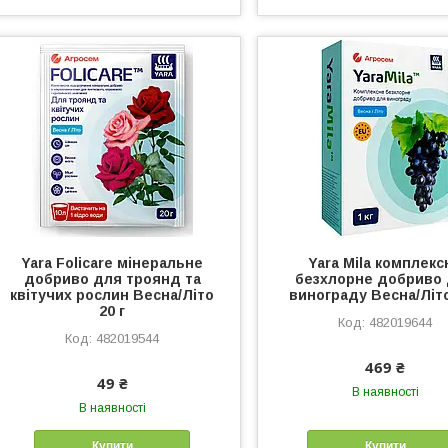
Yara Folicare мінеральне
Yara Mila комплекс
добриво для троянд та
безхлорне добриво
квітучих рослин Весна/Літо
винограду Весна/Літо
20 г
482019644
482019544
469 ₴
49 ₴
В наявності
В наявності
Купити
Купити