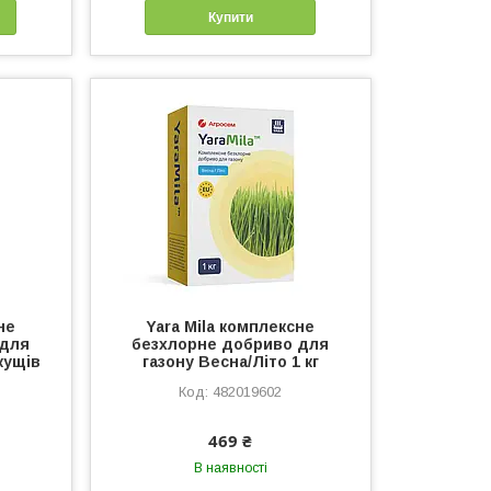
Купити
не
Yara Mila комплексне
 для
безхлорне добриво для
кущів
газону Весна/Літо 1 кг
482019602
469 ₴
В наявності