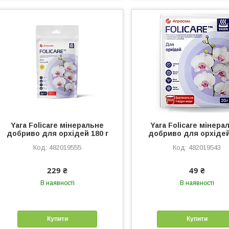
Yara Folicare мінеральне
Yara Folicare мінера
добриво для орхідей 180 г
добриво для орхідей
482019555
482019543
229 ₴
49 ₴
В наявності
В наявності
Купити
Купити