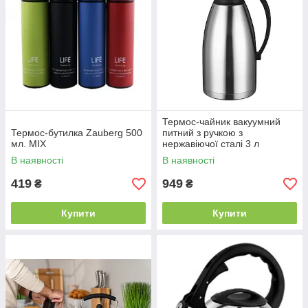
Термос-чайник вакуумний
Термос-бутилка Zauberg 500
питний з ручкою з
мл. MIX
нержавіючої сталі 3 л
В наявності
В наявності
419
949
₴
₴
Купити
Купити