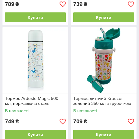
789
739
₴
₴
Купити
Купити
Термос Ardesto Magic 500
Термос дитячий Krauzer
мл, нержавіюча сталь
зелений 350 мл з трубочкою
В наявності
В наявності
749
709
₴
₴
Купити
Купити