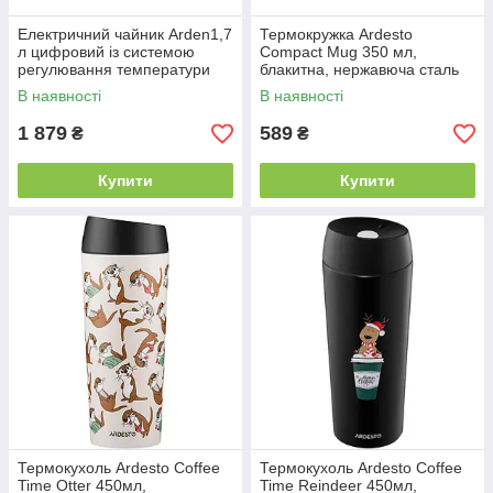
Електричний чайник Arden1,7
Термокружка Ardesto
л цифровий із системою
Compact Mug 350 мл,
регулювання температури
блакитна, нержавюча сталь
В наявності
В наявності
1 879
589
₴
₴
Купити
Купити
Термокухоль Ardesto Coffee
Термокухоль Ardesto Coffee
Time Otter 450мл,
Time Reindeer 450мл,