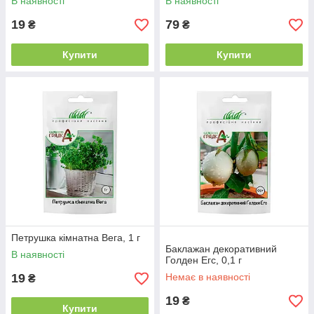
В наявності
В наявності
19
79
₴
₴
Купити
Купити
Петрушка кімнатна Вега, 1 г
Баклажан декоративний
В наявності
Голден Егс, 0,1 г
19
Немає в наявності
₴
19
₴
Купити