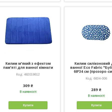
Килим м'який з ефектом
Килим силіконовий 
пам'яті для ванної кімнати
ванної Eco Fabric "Бу
68*34 см (прозоро-си
482018612
6834-006
309 ₴
289 ₴
В наявності
В наявності
Купити
Купити