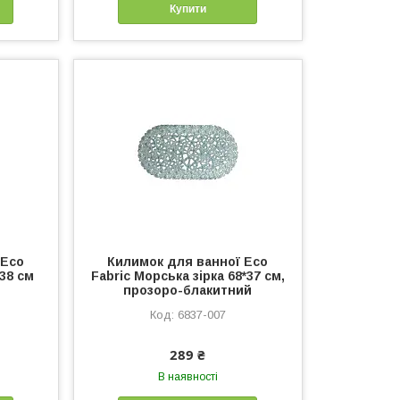
Купити
 Eco
Килимок для ванної Eco
38 см
Fabric Морська зірка 68*37 см,
прозоро-блакитний
6837-007
289 ₴
В наявності