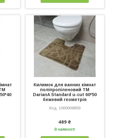
імнат
Килимок для ванних кімнат
 TM
поліпропіленовий TM
50*40
DarianA Standard u-cut 60*50
бежевий геометрія
1000009659
489 ₴
В наявності