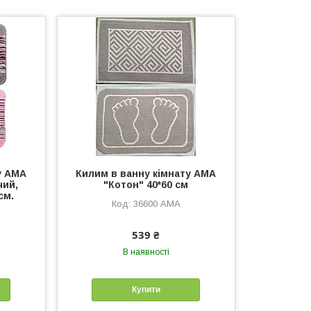
у АМА
Килим в ванну кімнату АМА
чий,
"Котон" 40*60 см
см.
36600 АМА
539 ₴
В наявності
Купити