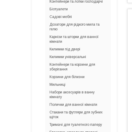
Контейнери та лотки господарчі
Біотуалети
Садові меблі
Дозатори для рідкого мила та
гелю
Карнізи та шторки для ванної
кімнати
Килимки під двері
Килимки універсальні
Контейнери та корзини для
зберігання
Корзини для білизни
Мильниці
Набори аксесуарів в ванну
кімнату
Полички для ванної кімнати
Стакани та футляри для зубних
щіток
Тримачі для туалетного паперу