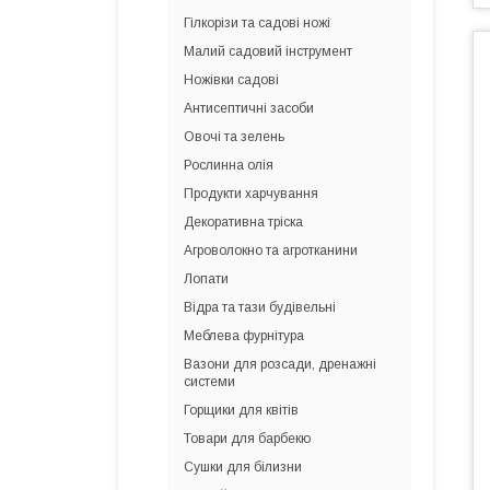
Гілкорізи та садові ножі
Малий садовий інструмент
Ножівки садові
Антисептичні засоби
Овочі та зелень
Рослинна олія
Продукти харчування
Декоративна тріска
Агроволокно та агротканини
Лопати
Відра та тази будівельні
Меблева фурнітура
Вазони для розсади, дренажні
системи
Горщики для квітів
Товари для барбекю
Сушки для білизни