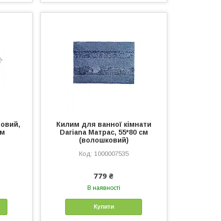
новий,
Килим для ванної кімнати
см
Dariana Матрас, 55*80 см
(волошковий)
1000007535
779 ₴
В наявності
Купити