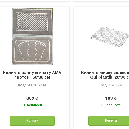
Килим в ванну кімнату АМА
Килим в мийку силіко
"Котон" 50*80 см
Gul plastik, 20*30 
36620 АМА
GP-129
869 ₴
189 ₴
В наявності
В наявності
Купити
Купити