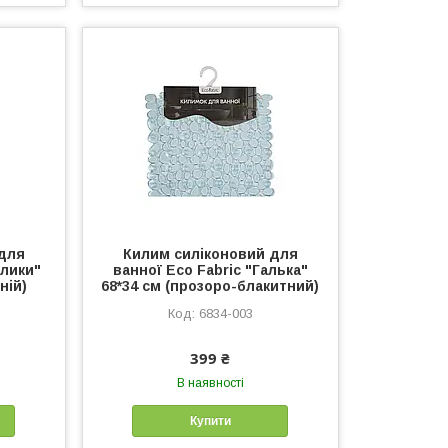
для
Килим силіконовий для
блики"
ванної Eco Fabric "Галька"
ній)
68*34 см (прозоро-блакитний)
6834-003
399 ₴
В наявності
Купити