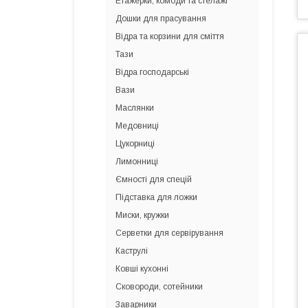
Етажерки, комоди та стелажі
Дошки для прасування
Відра та корзини для сміття
Тази
Відра господарські
Вази
Маслянки
Медовниці
Цукорниці
Лимонниці
Ємності для спецій
Підставка для ложки
Миски, кружки
Серветки для сервірування
Каструлі
Ковші кухонні
Сковороди, сотейники
Заварники