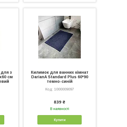
 для з
Килимок для ванних кімнат
х60 см
DarianA Standard Plus 60*90
жевий
темно-синій
1000009097
839 ₴
В наявності
Купити