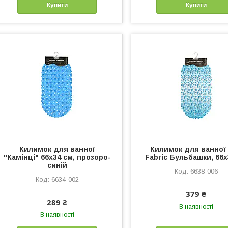
Купити
Купити
Килимок для ванної
Килимок для ванної
"Камінці" 66х34 см, прозоро-
Fabric Бульбашки, 66х
синій
6638-006
6634-002
379 ₴
289 ₴
В наявності
В наявності