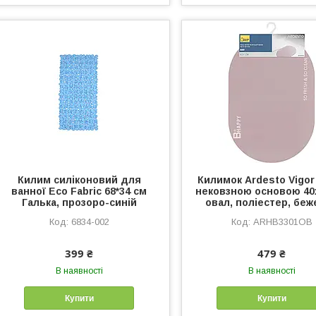
Килим силіконовий для
Килимок Ardesto Vigor
ванної Eco Fabric 68*34 см
нековзною основою 40
Галька, прозоро-синій
овал, поліестер, бе
6834-002
ARHB3301OB
399 ₴
479 ₴
В наявності
В наявності
Купити
Купити