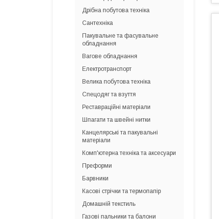
Дрібна побутова техніка
Сантехніка
Пакувальне та фасувальне
обладнання
Вагове обладнання
Електротранспорт
Велика побутова техніка
Спецодяг та взуття
Реставраційні матеріали
Шпагати та швейні нитки
Канцелярські та пакувальні
матеріали
Комп'ютерна техніка та аксесуари
Преформи
Барвники
Касові стрічки та термопапір
Домашній текстиль
Газові пальники та балони