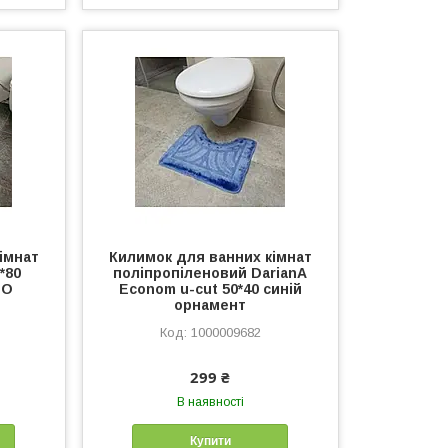
імнат
Килимок для ванних кімнат
*80
поліпропіленовий DarianA
MO
Econom u-cut 50*40 синій
орнамент
1000009682
299 ₴
В наявності
Купити