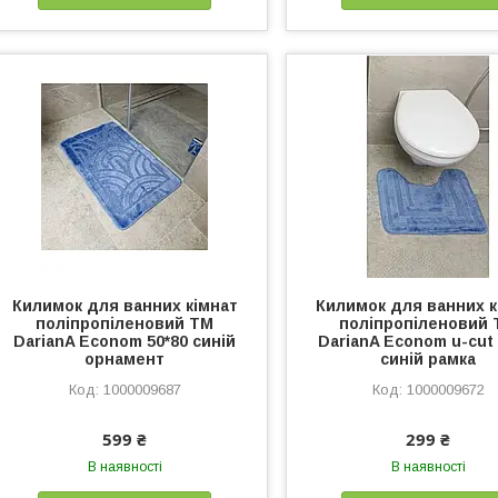
Килимок для ванних кімнат
Килимок для ванних к
поліпропіленовий TM
поліпропіленовий
DarianA Econom 50*80 синій
DarianA Econom u-cut 
орнамент
синій рамка
1000009687
1000009672
599 ₴
299 ₴
В наявності
В наявності