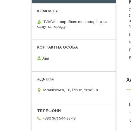
С
з
а
ТИКВА – виробництво товарів для
п
саду та городу
Г
Ч
Г
Аня
Х
Млинівська, 18, Рівне, Україна
+380 (67) 544-38-48
К