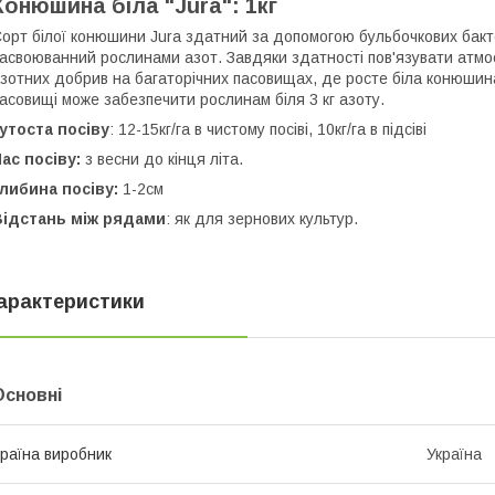
Конюшина біла "Jura": 1кг
орт білої конюшини Jura здатний за допомогою бульбочкових бактер
асвоюванний рослинами азот. Завдяки здатності пов'язувати ат
зотних добрив на багаторічних пасовищах, де росте біла конюшин
асовищі може забезпечити рослинам біля 3 кг азоту.
утоста посіву
: 12-15кг/га в чистому посіві, 10кг/га в підсіві
ас посіву:
з весни до кінця літа.
либина посіву:
1-2см
Відстань між рядами
: як для зернових культур.
арактеристики
Основні
раїна виробник
Україна