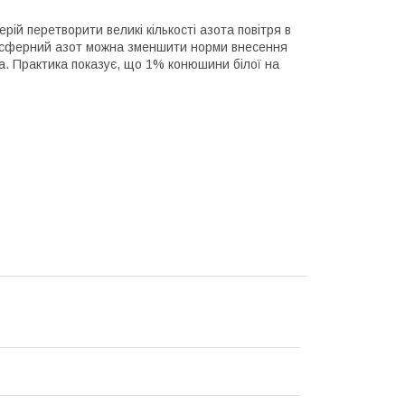
ій перетворити великі кількості азота повітря в
мосферний азот можна зменшити норми внесення
а. Практика показує, що 1% конюшини білої на