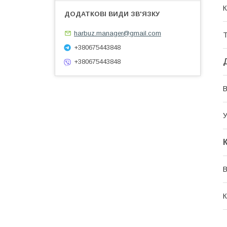
К
harbuz.manager@gmail.com
Т
+380675443848
+380675443848
В
У
В
К