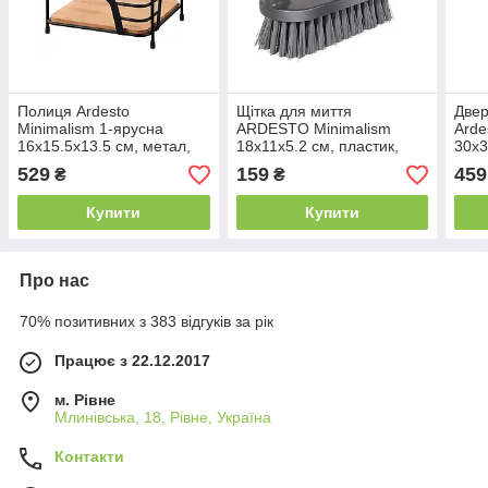
Полиця Ardesto
Щітка для миття
Двер
Minimalism 1-ярусна
ARDESTO Minimalism
Arde
16х15.5х13.5 см, метал,
18х11x5.2 см, пластик,
30x3
бамбук, чорний
сірий темний
плас
529
159
459
₴
₴
Купити
Купити
Про нас
70% позитивних з 383 відгуків за рік
Працює з 22.12.2017
м. Рівне
Млинівська, 18, Рівне, Україна
Контакти