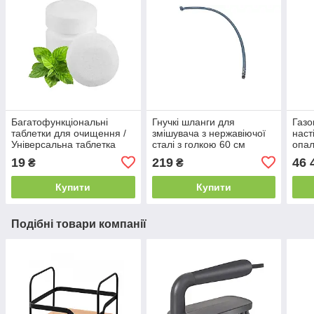
Багатофункціональні
Гнучкі шланги для
Газо
таблетки для очищення /
змішувача з нержавіючої
наст
Універсальна таблетка
сталі з голкою 60 см
опал
для очищення
36 
19
219
46 
₴
₴
Купити
Купити
Подібні товари компанії