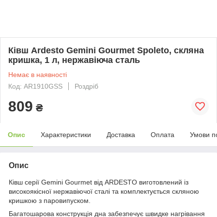
Ківш Ardesto Gemini Gourmet Spoleto, скляна
кришка, 1 л, нержавіюча сталь
Немає в наявності
Код: AR1910GSS
Роздріб
809
₴
Опис
Характеристики
Доставка
Оплата
Умови п
Опис
Ківш серії Gemini Gourmet від ARDESTO виготовлений із
високоякісної нержавіючої сталі та комплектується скляною
кришкою з паровипуском.
Багатошарова конструкція дна забезпечує швидке нагрівання