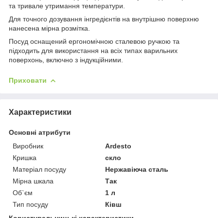
та тривале утримання температури.
Для точного дозування інгредієнтів на внутрішню поверхню
нанесена мірна розмітка.
Посуд оснащений ергономічною сталевою ручкою та
підходить для використання на всіх типах варильних
поверхонь, включно з індукційними.
Приховати
Характеристики
Основні атрибути
Виробник
Ardesto
Кришка
скло
Матеріал посуду
Нержавіюча сталь
Мірна шкала
Так
Об`єм
1 л
Тип посуду
Ківш
Користувальницькі характеристики