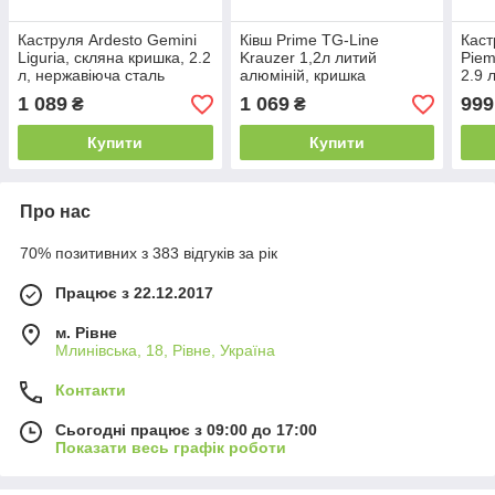
Каструля Ardesto Gemini
Ківш Prime TG-Line
Каст
Liguria, скляна кришка, 2.2
Krauzer 1,2л литий
Piem
л, нержавіюча сталь
алюміній, кришка
2.9 
силіконовий обідок,
1 089
1 069
999
₴
₴
індукція
Купити
Купити
Про нас
70% позитивних з 383 відгуків за рік
Працює з 22.12.2017
м. Рівне
Млинівська, 18, Рівне, Україна
Контакти
Сьогодні працює з 09:00 до 17:00
Показати весь графік роботи