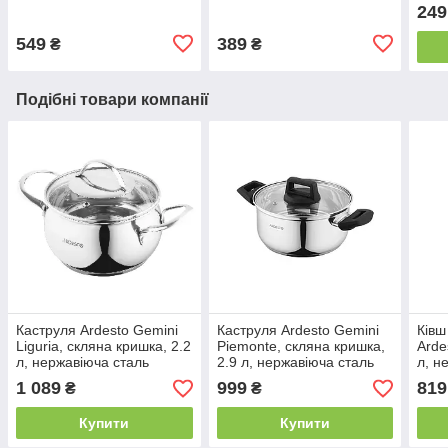
пластик
249
549
389
₴
₴
Подібні товари компанії
Каструля Ardesto Gemini
Каструля Ardesto Gemini
Ківш
Liguria, скляна кришка, 2.2
Piemonte, скляна кришка,
Arde
л, нержавіюча сталь
2.9 л, нержавіюча сталь
л, н
1 089
999
819
₴
₴
Купити
Купити