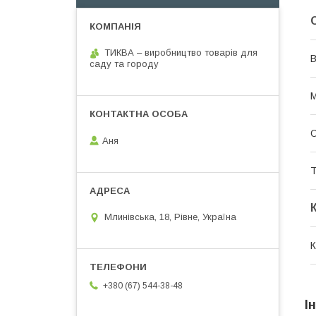
ТИКВА – виробництво товарів для
В
саду та городу
М
О
Аня
Т
Млинівська, 18, Рівне, Україна
К
+380 (67) 544-38-48
І