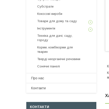
Субстрати
Кокосові вироби
Товари для дому та саду
Інструменти
Техніка для дачі, саду,
городу
Корми, комбікорми для
тварин
Тверді неорганічні речовини
К
Сонячні панелі
К
м
Про нас
Контакти
Х
КОНТАКТИ