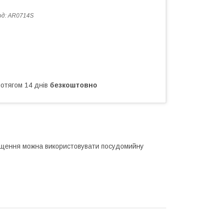
од:
AR0714S
ротягом 14 днів
безкоштовно
очищення можна використовувати посудомийну