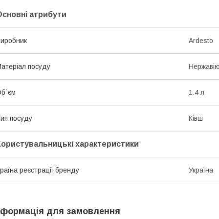
Основні атрибути
иробник
Ardesto
атеріал посуду
Нержавію
б`єм
1.4 л
ип посуду
Ківш
Користувальницькі характеристики
раїна реєстрації бренду
Україна
нформація для замовлення