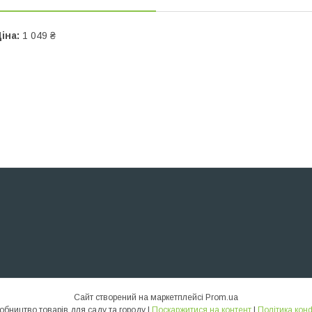
іна:
1 049 ₴
Сайт створений на маркетплейсі
Prom.ua
ТИКВА – виробництво товарів для саду та городу |
Поскаржитися на контент
|
Політика кон