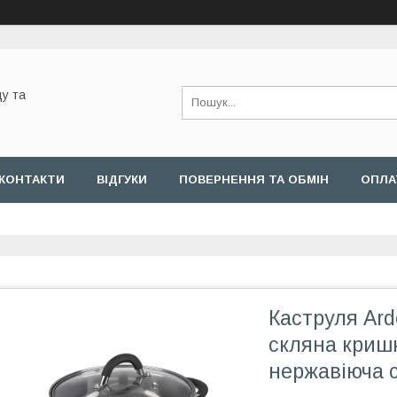
у та
КОНТАКТИ
ВІДГУКИ
ПОВЕРНЕННЯ ТА ОБМІН
ОПЛА
Каструля Arde
скляна кришк
нержавіюча 