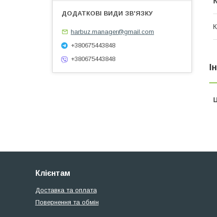
К
harbuz.manager@gmail.com
+380675443848
+380675443848
І
Ц
Клієнтам
Доставка та оплата
Повернення та обмін