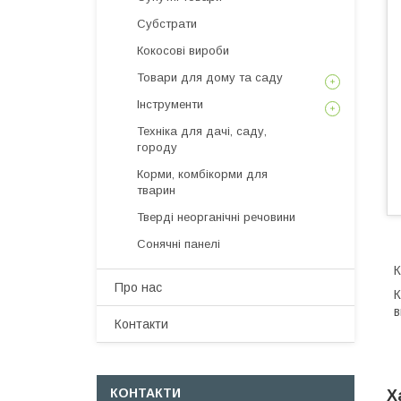
Субстрати
Кокосові вироби
Товари для дому та саду
Інструменти
Техніка для дачі, саду,
городу
Корми, комбікорми для
тварин
Тверді неорганічні речовини
Сонячні панелі
К
Про нас
К
в
Контакти
КОНТАКТИ
Х