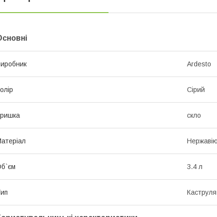
Основні
иробник
Ardesto
олір
Сірий
Кришка
скло
атеріал
Нержавію
б`єм
3.4 л
ип
Каструля