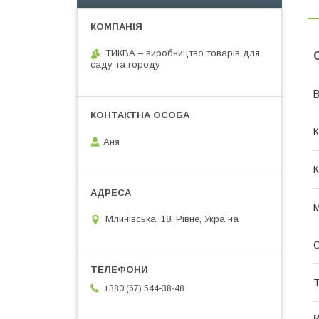
ТИКВА – виробництво товарів для
саду та городу
В
К
Аня
М
Млинівська, 18, Рівне, Україна
О
Т
+380 (67) 544-38-48