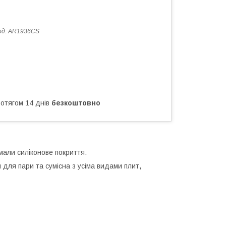
од:
AR1936CS
ротягом 14 днів
безкоштовно
имали силіконове покриття.
для пари та сумісна з усіма видами плит,