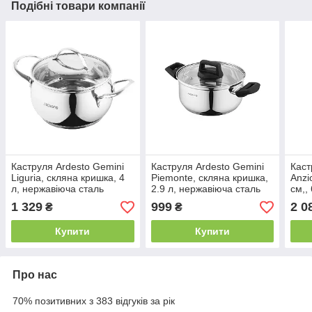
Подібні товари компанії
Каструля Ardesto Gemini
Каструля Ardesto Gemini
Каст
Liguria, скляна кришка, 4
Piemonte, скляна кришка,
Anzi
л, нержавіюча сталь
2.9 л, нержавіюча сталь
см,,
чор
1 329
999
2 0
₴
₴
Купити
Купити
Про нас
70% позитивних з 383 відгуків за рік