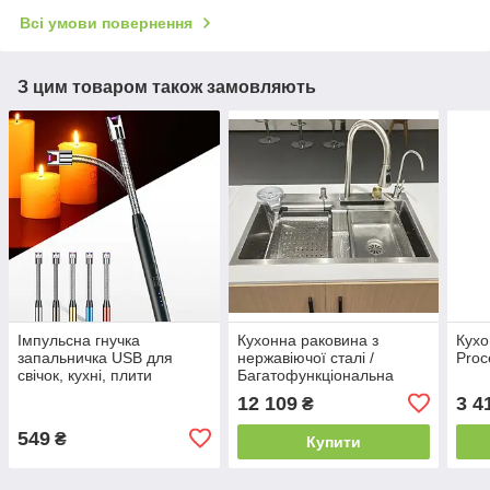
Всі умови повернення
З цим товаром також замовляють
Імпульсна гнучка
Кухонна раковина з
Кухо
запальничка USB для
нержавіючої сталі /
Proc
свічок, кухні, плити
Багатофункціональна
кухонна мийка Sink 8045
12 109
3 4
₴
800*450*210 мм
549
₴
Купити