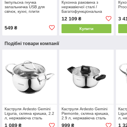
Імпульсна гнучка
Кухонна раковина з
Кухо
запальничка USB для
нержавіючої сталі /
Proc
свічок, кухні, плити
Багатофункціональна
кухонна мийка Sink 8045
12 109
3 4
₴
800*450*210 мм
549
₴
Купити
Подібні товари компанії
Каструля Ardesto Gemini
Каструля Ardesto Gemini
Каст
Liguria, скляна кришка, 2.2
Piemonte, скляна кришка,
Ligu
л, нержавіюча сталь
2.9 л, нержавіюча сталь
л, н
1 089
999
1 3
₴
₴