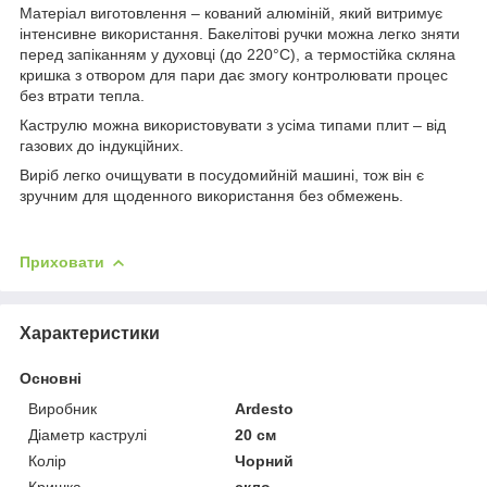
Матеріал виготовлення – кований алюміній, який витримує
інтенсивне використання. Бакелітові ручки можна легко зняти
перед запіканням у духовці (до 220°C), а термостійка скляна
кришка з отвором для пари дає змогу контролювати процес
без втрати тепла.
Каструлю можна використовувати з усіма типами плит – від
газових до індукційних.
Виріб легко очищувати в посудомийній машині, тож він є
зручним для щоденного використання без обмежень.
Приховати
Характеристики
Основні
Виробник
Ardesto
Діаметр каструлі
20 см
Колір
Чорний
Кришка
скло