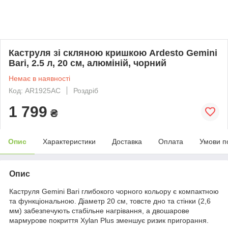
Каструля зі скляною кришкою Ardesto Gemini
Bari, 2.5 л, 20 см, алюміній, чорний
Немає в наявності
Код: AR1925AC
Роздріб
1 799
₴
Опис
Характеристики
Доставка
Оплата
Умови п
Опис
Каструля Gemini Bari глибокого чорного кольору є компактною
та функціональною. Діаметр 20 см, товсте дно та стінки (2,6
мм) забезпечують стабільне нагрівання, а двошарове
мармурове покриття Xylan Plus зменшує ризик пригорання.