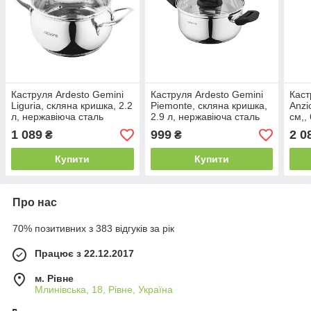
Каструля Ardesto Gemini
Каструля Ardesto Gemini
Каст
Liguria, скляна кришка, 2.2
Piemonte, скляна кришка,
Anzi
л, нержавіюча сталь
2.9 л, нержавіюча сталь
см,,
чор
1 089
999
2 0
₴
₴
Купити
Купити
Про нас
70% позитивних з 383 відгуків за рік
Працює з 22.12.2017
м. Рівне
Млинівська, 18, Рівне, Україна