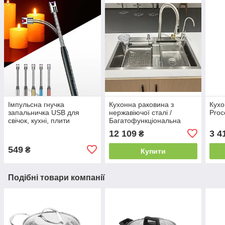
Імпульсна гнучка
Кухонна раковина з
Кухо
запальничка USB для
нержавіючої сталі /
Proc
свічок, кухні, плити
Багатофункціональна
кухонна мийка Sink 8045
12 109
3 4
₴
800*450*210 мм
549
₴
Купити
Подібні товари компанії