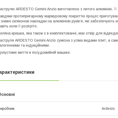
аструлю ARDESTO Gemini Anzio виготовлено з литого алюмінію. Її о
авдяки протипригарному мармуровому покриттю процес приготуван
 знімні силіконові накладки на алюмінієві руків’я, які забезпечуют
авіть коли її розігріто.
кляна кришка, яка також є в комплектованні, має отвір для відвед
аструля ARDESTO Gemini Anzio сумісна з усіма видами плит, а сам
алогенними та індукційними.
опустиме миття в посудомийній машині.
арактеристики
Основні
иробник
Ardesto