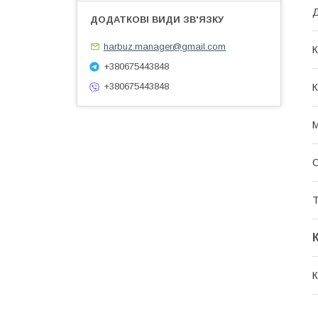
Д
harbuz.manager@gmail.com
К
+380675443848
+380675443848
М
О
Т
К