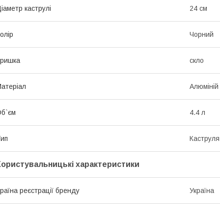
іаметр каструлі
24 см
олір
Чорний
Кришка
скло
атеріал
Алюміній
б`єм
4.4 л
ип
Каструля
Користувальницькі характеристики
раїна реєстрації бренду
Україна