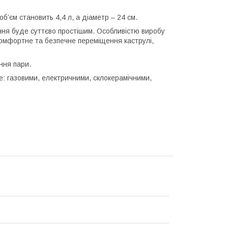
б’єм становить 4,4 л, а діаметр – 24 см.
ня буде суттєво простішим. Особливістю виробу
ь комфортне та безпечне переміщення каструлі,
ення пари.
е: газовими, електричними, склокерамічними,