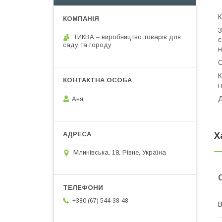
К
З
ТИКВА – виробництво товарів для
є
саду та городу
н
С
К
г
Д
Аня
Х
Млинівська, 18, Рівне, Україна
+380 (67) 544-38-48
В