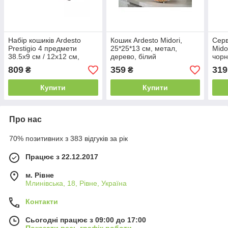
Набір кошиків Ardesto
Кошик Ardesto Midori,
Серв
Prestigio 4 предмети
25*25*13 см, метал,
Mido
38.5х9 см / 12х12 см,
дерево, білий
чор
фетр, сірий
809
359
319
₴
₴
Купити
Купити
Про нас
70% позитивних з 383 відгуків за рік
Працює з 22.12.2017
м. Рівне
Млинівська, 18, Рівне, Україна
Контакти
Сьогодні працює з 09:00 до 17:00