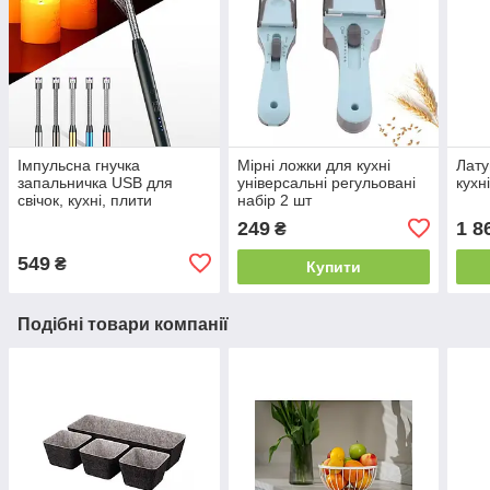
Імпульсна гнучка
Мірні ложки для кухні
Лату
запальничка USB для
універсальні регульовані
кухн
свічок, кухні, плити
набір 2 шт
249
1 8
₴
549
₴
Купити
Подібні товари компанії