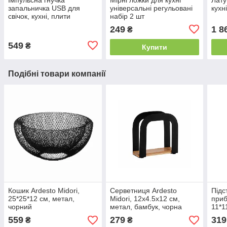
запальничка USB для
універсальні регульовані
кухн
свічок, кухні, плити
набір 2 шт
249
1 8
₴
549
₴
Купити
Подібні товари компанії
Кошик Ardesto Midori,
Серветниця Ardesto
Підс
25*25*12 см, метал,
Midori, 12х4.5х12 см,
приб
чорний
метал, бамбук, чорна
11*1
бамб
559
279
319
₴
₴