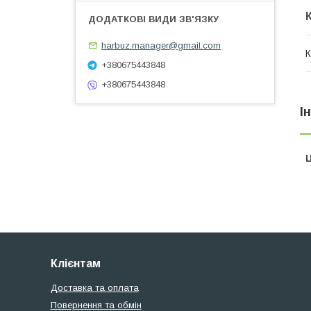
harbuz.manager@gmail.com
К
+380675443848
+380675443848
І
Ц
Клієнтам
Доставка та оплата
Повернення та обмін