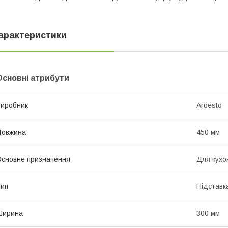
арактеристики
Основні атрибути
иробник
Ardesto
Довжина
450 мм
сновне призначення
Для кухо
ип
Підставк
Ширина
300 мм