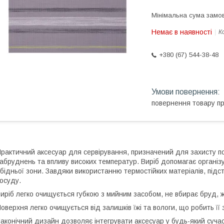
Мінімальна сума замов
Немає в наявності
К
+380 (67) 544-38-48
повернення товару п
рактичний аксесуар для сервірування, призначений для захисту по
абруднень та впливу високих температур. Виріб допомагає організ
бідньої зони. Завдяки використанню термостійких матеріалів, підста
осуду.
иріб легко очищується губкою з мийним засобом, не вбирає бруд, ж
оверхня легко очищується від залишків їжі та вологи, що робить 
аконічний дизайн дозволяє інтегрувати аксесуар у будь-який сучас