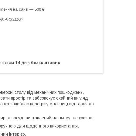
лення на сайті — 500 ₴
од:
AR3311GY
ротягом 14 днів
безкоштовно
верхні столу від механічних пошкоджень,
увати простір та забезпечує охайний вигляд
вка запобігає перегріву стільниці від гарячого
ир, а посуд, виставлений на ньому, не ковзає.
її зручною для щоденного використання.
ний інтер'єр.