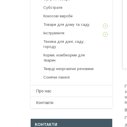
Субстрати
Кокосові вироби
Товари для дому та саду
Інструменти
Техніка для дачі, саду,
городу
Корми, комбікорми для
тварин
Тверді неорганічні речовини
Сонячні панелі
П
Про нас
з
о
п
Контакти
В
П
КОНТАКТИ
Л