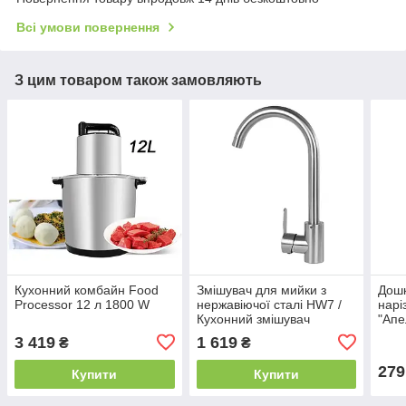
Всі умови повернення
З цим товаром також замовляють
Кухонний комбайн Food
Змішувач для мийки з
Дошк
Processor 12 л 1800 W
нержавіючої сталі HW7 /
нарі
Кухонний змішувач
"Апе
3 419
1 619
₴
₴
279
Купити
Купити