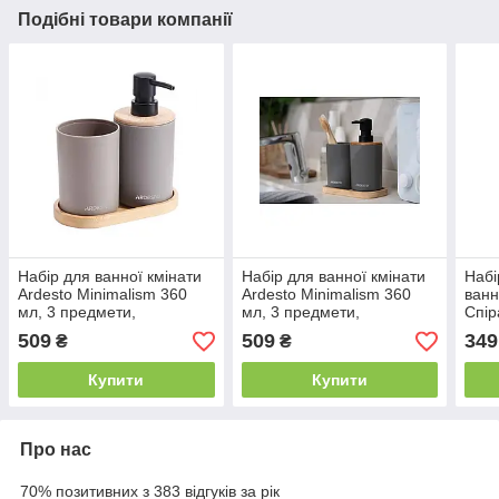
Подібні товари компанії
Набір для ванної кмінати
Набір для ванної кмінати
Набі
Ardesto Minimalism 360
Ardesto Minimalism 360
ванн
мл, 3 предмети,
мл, 3 предмети,
Спір
поліпропілен, бамбук,
поліпропілен, бамбук,
509
509
349
₴
₴
тауп
сірий темний
Купити
Купити
Про нас
70% позитивних з 383 відгуків за рік