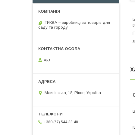
Б
ТИКВА – виробництво товарів для
в
саду та городу
П
Л
Аня
Х
Млинівська, 18, Рівне, Україна
В
+380 (67) 544-38-48
К