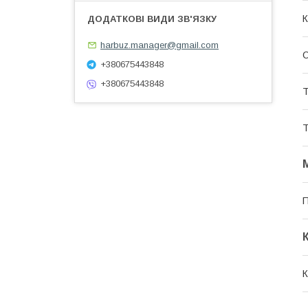
К
harbuz.manager@gmail.com
О
+380675443848
+380675443848
Т
Т
П
К