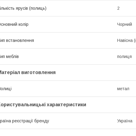
ількість ярусів (полиць)
2
сновний колір
Чорний
ип встановлення
Навісна (
ип меблів
полиця
Матеріал виготовлення
олиці
метал
Користувальницькі характеристики
раїна реєстрації бренду
Україна