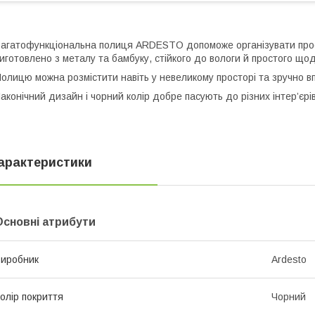
агатофункціональна полиця ARDESTO допоможе організувати простір у
иготовлено з металу та бамбуку, стійкого до вологи й простого щ
олицю можна розмістити навіть у невеликому просторі та зручно вп
аконічний дизайн і чорний колір добре пасують до різних інтер’єрів
арактеристики
Основні атрибути
иробник
Ardesto
олір покриття
Чорний