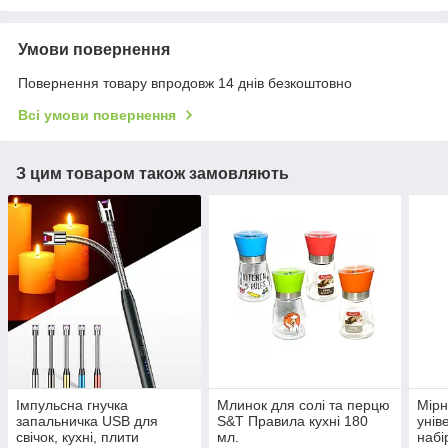
Умови повернення
Повернення товару впродовж 14 днів безкоштовно
Всі умови повернення
З цим товаром також замовляють
Імпульсна гнучка
Млинок для солі та перцю
Мірн
запальничка USB для
S&T Правила кухні 180
унів
свічок, кухні, плити
мл.
набі