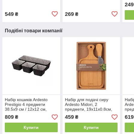
249
549
269
₴
₴
Подібні товари компанії
Набір кошиків Ardesto
Набір для подачі сиру
Набі
Prestigio 4 предмети
Ardesto Midori, 2
Arde
38.5х9 см / 12х12 см,
предмети, 19х11х0.8см,
пред
фетр, сірий
бамбук, нержавіюча сталь
13.5
809
459
619
₴
₴
нерж
плас
Купити
Купити