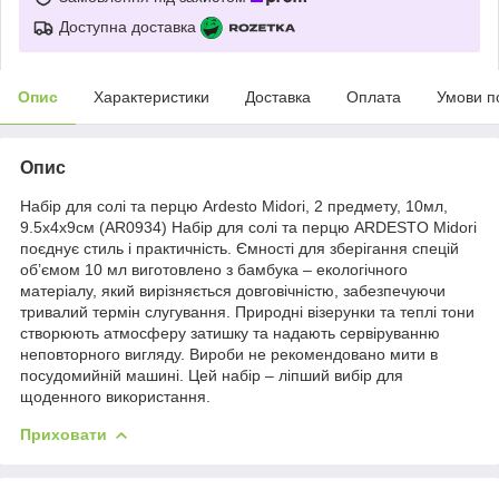
Доступна доставка
Опис
Характеристики
Доставка
Оплата
Умови п
Опис
Набір для солі та перцю Ardesto Midori, 2 предмету, 10мл,
9.5х4х9см (AR0934) Набір для солі та перцю ARDESTO Midori
поєднує стиль і практичність. Ємності для зберігання спецій
об’ємом 10 мл виготовлено з бамбука – екологічного
матеріалу, який вирізняється довговічністю, забезпечуючи
тривалий термін слугування. Природні візерунки та теплі тони
створюють атмосферу затишку та надають сервіруванню
неповторного вигляду. Вироби не рекомендовано мити в
посудомийній машині. Цей набір – ліпший вибір для
щоденного використання.
Приховати