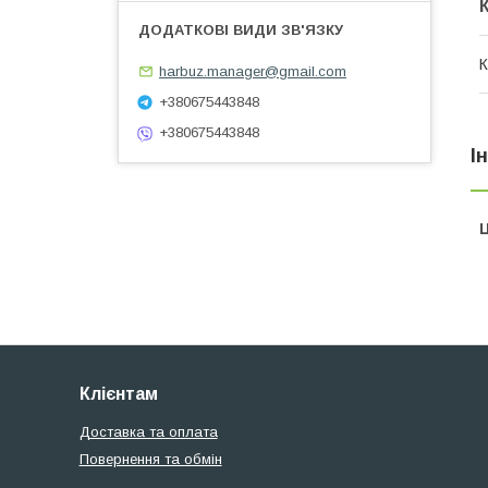
К
harbuz.manager@gmail.com
+380675443848
+380675443848
І
Ц
Клієнтам
Доставка та оплата
Повернення та обмін