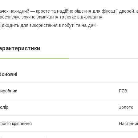
ачок накидний — просте та надійне рішення для фіксації дверей, в
абезпечує зручне замикання та легке відкривання.
ідходить для використання в побуті та на дачі.
арактеристики
Основні
иробник
FZB
олір
Золото
посіб кріплення
Настінни