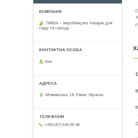
Г
з
ТИКВА – виробництво товарів для
П
саду та городу
Х
Аня
В
Млинівська, 18, Рівне, Україна
К
С
+380 (67) 544-38-48