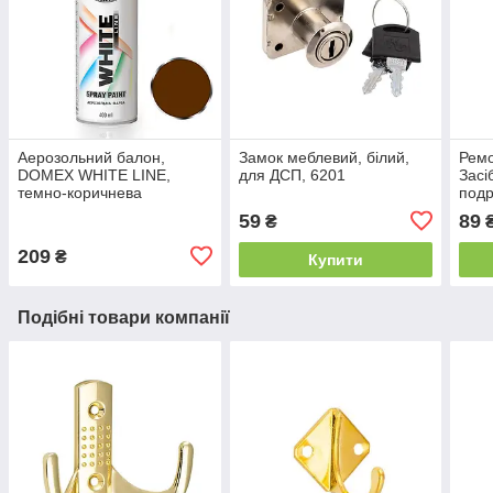
Аерозольний балон,
Замок меблевий, білий,
Ремо
DOMEX WHITE LINE,
для ДСП, 6201
Засі
темно-коричнева
подр
RAL8017, 400 мл
мебл
59
89
₴
209
₴
Купити
Подібні товари компанії