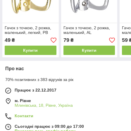
Гачок з точкою, 2 рожка,
Гачок з точкою, 2 рожка,
Гачо
маленький, легкий, PB
маленький, AL
мале
49
79
59
₴
₴
Купити
Купити
Про нас
70% позитивних з 383 відгуків за рік
Працює з 22.12.2017
м. Рівне
Млинівська, 18, Рівне, Україна
Контакти
Сьогодні працює з 09:00 до 17:00