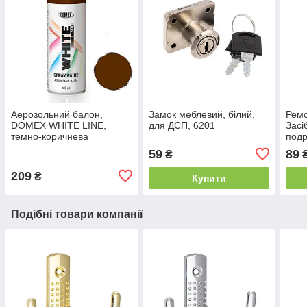
Аерозольний балон,
Замок меблевий, білий,
Ремо
DOMEX WHITE LINE,
для ДСП, 6201
Засі
темно-коричнева
подр
RAL8017, 400 мл
мебл
59
89
₴
209
₴
Купити
Подібні товари компанії