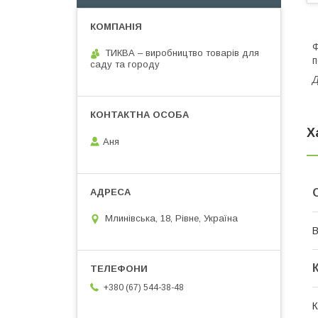
Ф
ТИКВА – виробництво товарів для
п
саду та городу
Д
Х
Аня
Млинівська, 18, Рівне, Україна
В
+380 (67) 544-38-48
К