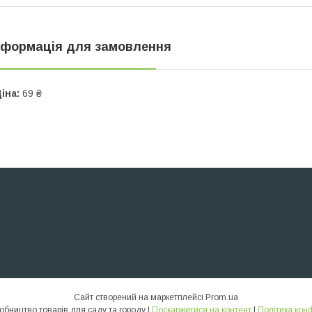
нформація для замовлення
іна:
69 ₴
Сайт створений на маркетплейсі
Prom.ua
ТИКВА – виробництво товарів для саду та городу |
Поскаржитися на контент
|
Політика кон