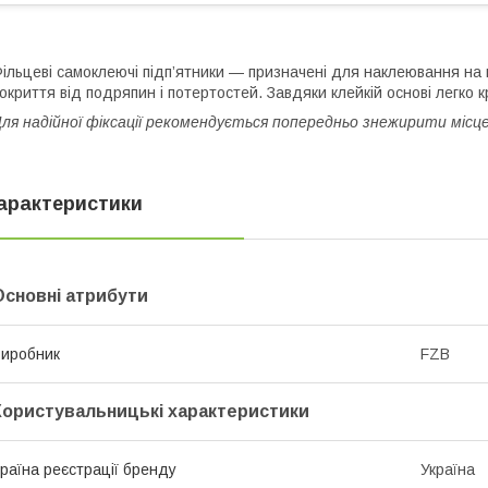
ільцеві самоклеючі підп’ятники — призначені для наклеювання на н
окриття від подряпин і потертостей. Завдяки клейкій основі легко 
ля надійної фіксації рекомендується попередньо знежирити місц
арактеристики
Основні атрибути
иробник
FZB
Користувальницькі характеристики
раїна реєстрації бренду
Україна