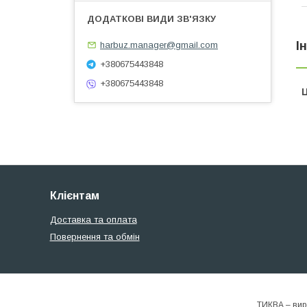
І
harbuz.manager@gmail.com
+380675443848
+380675443848
Ц
Клієнтам
Доставка та оплата
Повернення та обмін