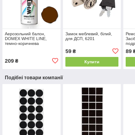
Аерозольний балон,
Замок меблевий, білий,
Ремо
DOMEX WHITE LINE,
для ДСП, 6201
Засі
темно-коричнева
подр
RAL8017, 400 мл
мебл
59
89
₴
209
₴
Купити
Подібні товари компанії