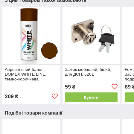
З цим товаром також замовляють
Аерозольний балон,
Замок меблевий, білий,
Ремо
DOMEX WHITE LINE,
для ДСП, 6201
Засі
темно-коричнева
подр
RAL8017, 400 мл
мебл
59
89
₴
209
₴
Купити
Подібні товари компанії