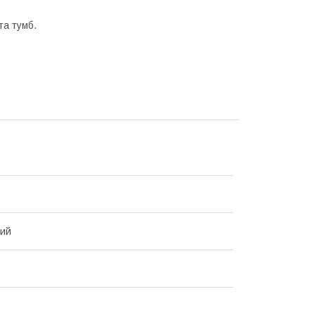
та тумб.
вий