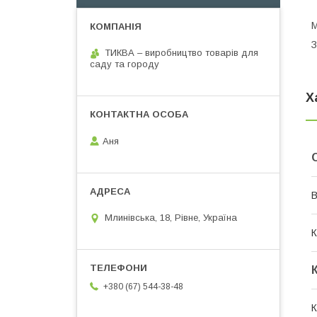
М
З
ТИКВА – виробництво товарів для
саду та городу
Х
Аня
В
Млинівська, 18, Рівне, Україна
К
+380 (67) 544-38-48
К