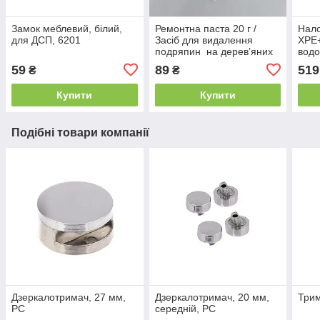
Замок меблевий, білий,
Ремонтна паста 20 г /
Нало
для ДСП, 6201
Засіб для видалення
XPE
подряпин на дерев’яних
вод
меблях колір - білий
світ
59
89
519
₴
₴
рибо
похо
Купити
Купити
Подібні товари компанії
Дзеркалотримач, 27 мм,
Дзеркалотримач, 20 мм,
Трим
PC
середнiй, PC