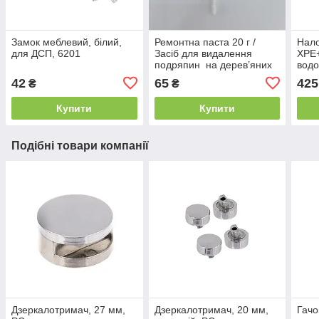
Замок меблевий, білий,
Ремонтна паста 20 г /
Нало
для ДСП, 6201
Засіб для видалення
XPE
подряпин на дерев’яних
вод
меблях колір - білий
світ
42
65
425
₴
₴
рибо
похо
Купити
Купити
Подібні товари компанії
Дзеркалотримач, 27 мм,
Дзеркалотримач, 20 мм,
Гачо