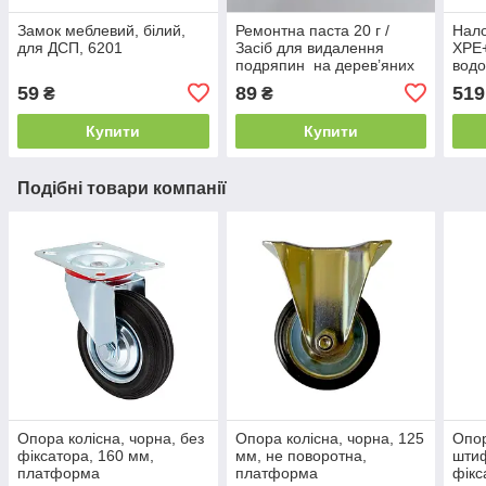
Замок меблевий, білий,
Ремонтна паста 20 г /
Нало
для ДСП, 6201
Засіб для видалення
XPE
подряпин на дерев’яних
вод
меблях колір - білий
світ
59
89
519
₴
₴
рибо
похо
Купити
Купити
Подібні товари компанії
Опора колісна, чорна, без
Опора колісна, чорна, 125
Опор
фіксатора, 160 мм,
мм, не поворотна,
шти
платформа
платформа
фiкс