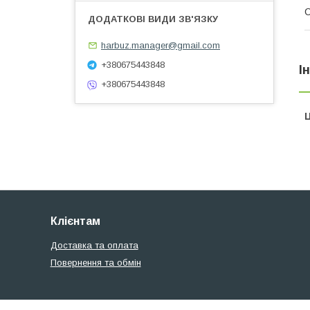
С
harbuz.manager@gmail.com
+380675443848
І
+380675443848
Ц
Клієнтам
Доставка та оплата
Повернення та обмін