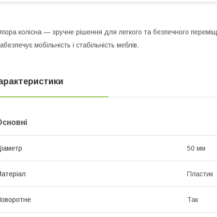
пора колісна — зручне рішення для легкого та безпечного переміще
абезпечує мобільність і стабільність меблів.
арактеристики
Основні
іаметр
50 мм
атеріал
Пластик
оворотне
Так