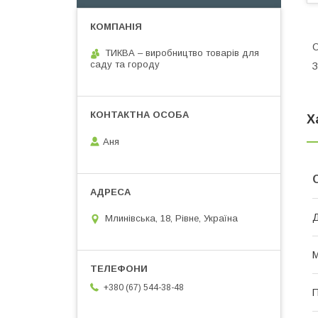
О
ТИКВА – виробництво товарів для
саду та городу
З
Х
Аня
Д
Млинівська, 18, Рівне, Україна
М
+380 (67) 544-38-48
П