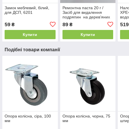
Замок меблевий, білий,
Ремонтна паста 20 г /
Нало
для ДСП, 6201
Засіб для видалення
XPE
подряпин на дерев’яних
вод
меблях колір - білий
світ
59
89
519
₴
₴
рибо
похо
Купити
Купити
Подібні товари компанії
Опора колісна, сiра, 100
Опора колісна, чорна, 75
Опор
мм
мм
штир