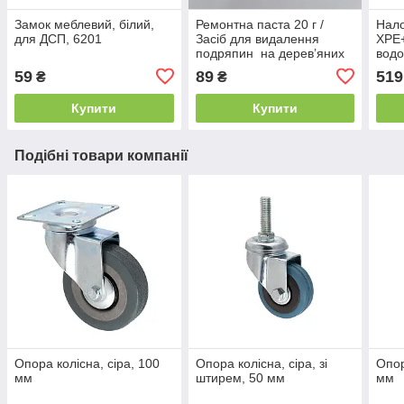
Замок меблевий, білий,
Ремонтна паста 20 г /
Нало
для ДСП, 6201
Засіб для видалення
XPE
подряпин на дерев’яних
вод
меблях колір - білий
світ
59
89
519
₴
₴
рибо
похо
Купити
Купити
Подібні товари компанії
Опора колісна, сiра, 100
Опора колісна, сіра, зі
Опор
мм
штирем, 50 мм
мм