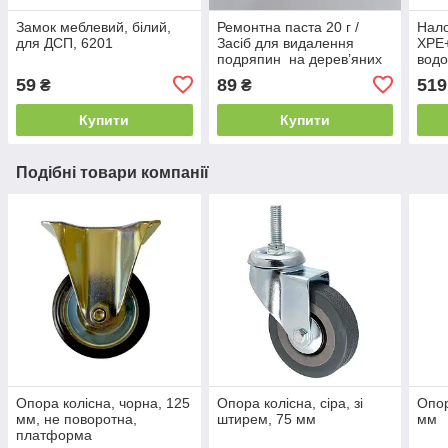
Замок меблевий, білий,
Ремонтна паста 20 г /
Нало
для ДСП, 6201
Засіб для видалення
XPE
подряпин на дерев’яних
вод
меблях колір - білий
світ
59
89
519
₴
₴
рибо
похо
Купити
Купити
Подібні товари компанії
Опора колісна, чорна, 125
Опора колісна, сіра, зі
Опор
мм, не поворотна,
штирем, 75 мм
мм
платформа