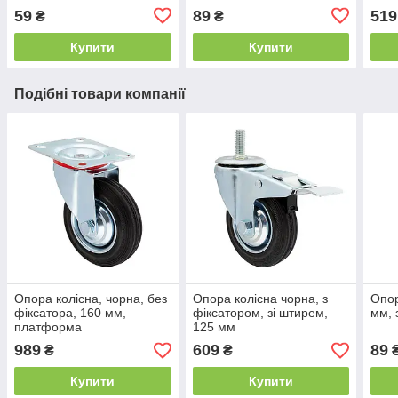
меблях колір - білий
світ
59
89
519
₴
₴
рибо
похо
Купити
Купити
Подібні товари компанії
Опора колісна, чорна, без
Опора колісна чорна, з
Опор
фіксатора, 160 мм,
фіксатором, зі штирем,
мм, 
платформа
125 мм
989
609
89
₴
₴
Купити
Купити