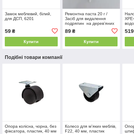
Замок меблевий, білий,
Ремонтна паста 20 г /
Нало
для ДСП, 6201
Засіб для видалення
XPE
подряпин на дерев’яних
вод
меблях колір - білий
світ
59
89
519
₴
₴
рибо
похо
Купити
Купити
Подібні товари компанії
Опора колісна, чорна, без
Колесо для м'яких меблів,
Опор
фіксатора, пластик, 40 мм
F22, 40 мм, пластик
шти