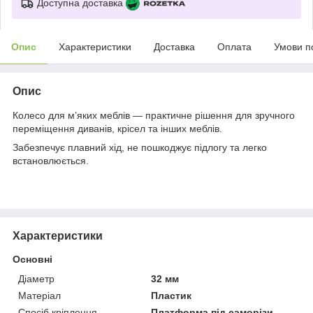
Доступна доставка
Опис
Характеристики
Доставка
Оплата
Умови п
Опис
Колесо для м’яких меблів — практичне рішення для зручного
переміщення диванів, крісел та інших меблів.
Забезпечує плавний хід, не пошкоджує підлогу та легко
встановлюється.
Характеристики
Основні
Діаметр
32 мм
Матеріал
Пластик
Спосіб кріплення
Платформа під саморізи