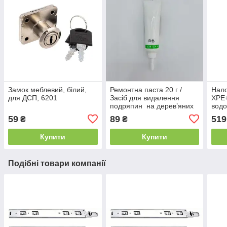
Замок меблевий, білий,
Ремонтна паста 20 г /
Нало
для ДСП, 6201
Засіб для видалення
XPE
подряпин на дерев’яних
вод
меблях колір - білий
світ
59
89
519
₴
₴
рибо
похо
Купити
Купити
Подібні товари компанії