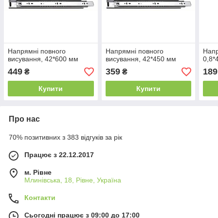
Напрямні повного
Напрямні повного
Напр
висування, 42*600 мм
висування, 42*450 мм
0,8*
449
359
189
₴
₴
Купити
Купити
Про нас
70% позитивних з 383 відгуків за рік
Працює з 22.12.2017
м. Рівне
Млинівська, 18, Рівне, Україна
Контакти
Сьогодні працює з 09:00 до 17:00