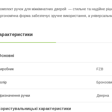
омплект ручок для міжкімнатних дверей — стильне та надійне ріш
ргономічна форма забезпечує зручне використання, а універсальни
арактеристики
Основні
иробник
FZB
олір
Бронзов
ризначення ручки
Дверна
Користувальницькі характеристики