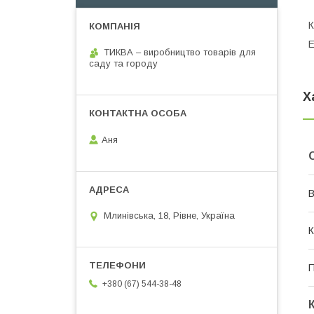
К
Е
ТИКВА – виробництво товарів для
саду та городу
Х
Аня
В
Млинівська, 18, Рівне, Україна
К
П
+380 (67) 544-38-48