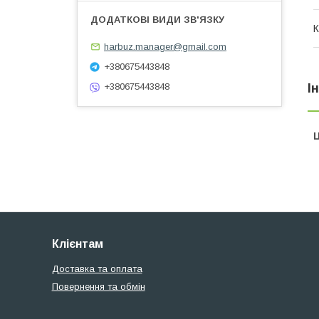
К
harbuz.manager@gmail.com
+380675443848
І
+380675443848
Ц
Клієнтам
Доставка та оплата
Повернення та обмін