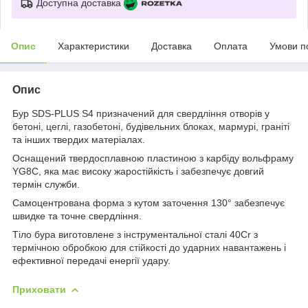
Доступна доставка
Опис
Характеристики
Доставка
Оплата
Умови п
Опис
Бур SDS-PLUS S4 призначений для свердління отворів у
бетоні, цеглі, газобетоні, будівельних блоках, мармурі, граніті
та інших твердих матеріалах.
Оснащений твердосплавною пластиною з карбіду вольфраму
YG8C, яка має високу жаростійкість і забезпечує довгий
термін служби.
Самоцентрована форма з кутом заточення 130° забезпечує
швидке та точне свердління.
Тіло бура виготовлене з інструментальної сталі 40Cr з
термічною обробкою для стійкості до ударних навантажень і
ефективної передачі енергії удару.
Приховати