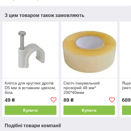
З цим товаром також замовляють
Кліпса для круглих дротів
Скотч пакувальний
Ящик
D5 мм зі вставним цвяхом,
прозорий 48 мм*
(мет
біла
200*40мкм
49
89
689
₴
₴
Купити
Купити
Подібні товари компанії