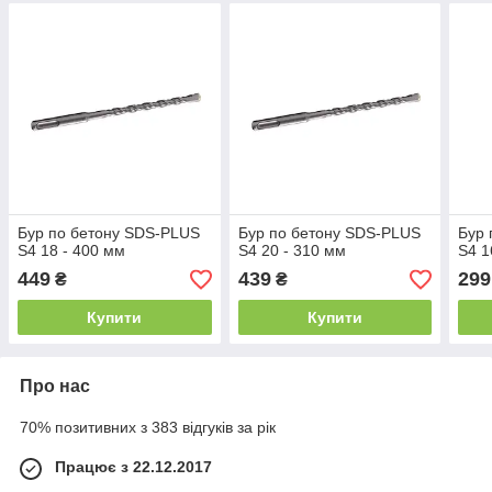
Бур по бетону SDS-PLUS
Бур по бетону SDS-PLUS
Бур 
S4 18 - 400 мм
S4 20 - 310 мм
S4 1
449
439
299
₴
₴
Купити
Купити
Про нас
70% позитивних з 383 відгуків за рік
Працює з 22.12.2017