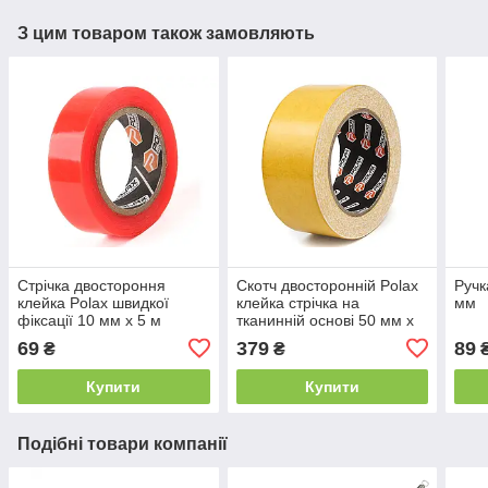
З цим товаром також замовляють
Стрічка двостороння
Скотч двосторонній Polax
Ручк
клейка Polax швидкої
клейка стрічка на
мм
фіксації 10 мм х 5 м
тканинній основі 50 мм х
25 м
69
379
89
₴
₴
Купити
Купити
Подібні товари компанії