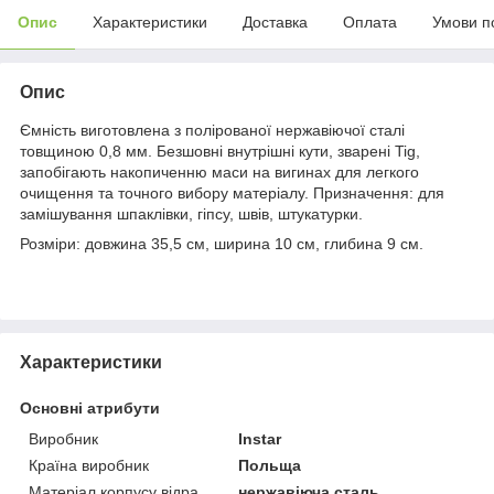
Опис
Характеристики
Доставка
Оплата
Умови п
Опис
Ємність виготовлена ​​з полірованої нержавіючої сталі
товщиною 0,8 мм. Безшовні внутрішні кути, зварені Tig,
запобігають накопиченню маси на вигинах для легкого
очищення та точного вибору матеріалу. Призначення: для
замішування шпаклівки, гіпсу, швів, штукатурки.
Розміри: довжина 35,5 см, ширина 10 см, глибина 9 см.
Характеристики
Основні атрибути
Виробник
Instar
Країна виробник
Польща
Матеріал корпусу відра
нержавіюча сталь