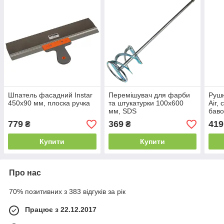
Шпатель фасадний Instar
Перемішувач для фарби
Рушн
450х90 мм, плоска ручка
та штукатурки 100х600
Air,
мм, SDS
бав
779
369
419
₴
₴
Купити
Купити
Про нас
70% позитивних з 383 відгуків за рік
Працює з 22.12.2017