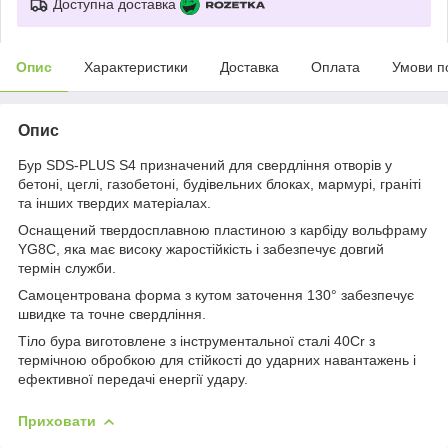
Доступна доставка
Опис
Характеристики
Доставка
Оплата
Умови п
Опис
Бур SDS-PLUS S4 призначений для свердління отворів у
бетоні, цеглі, газобетоні, будівельних блоках, мармурі, граніті
та інших твердих матеріалах.
Оснащений твердосплавною пластиною з карбіду вольфраму
YG8C, яка має високу жаростійкість і забезпечує довгий
термін служби.
Самоцентрована форма з кутом заточення 130° забезпечує
швидке та точне свердління.
Тіло бура виготовлене з інструментальної сталі 40Cr з
термічною обробкою для стійкості до ударних навантажень і
ефективної передачі енергії удару.
Приховати