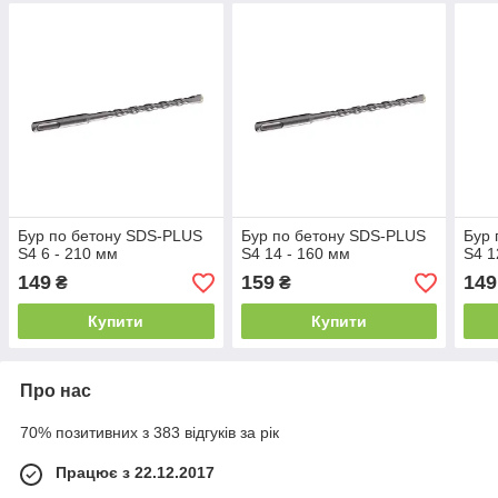
Бур по бетону SDS-PLUS
Бур по бетону SDS-PLUS
Бур 
S4 6 - 210 мм
S4 14 - 160 мм
S4 1
149
159
149
₴
₴
Купити
Купити
Про нас
70% позитивних з 383 відгуків за рік
Працює з 22.12.2017