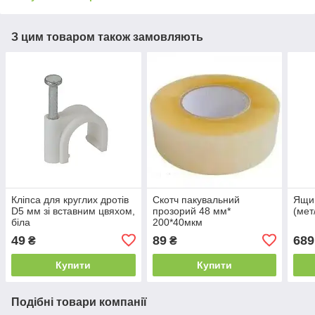
З цим товаром також замовляють
Кліпса для круглих дротів
Скотч пакувальний
Ящик
D5 мм зі вставним цвяхом,
прозорий 48 мм*
(мет
біла
200*40мкм
49
89
689
₴
₴
Купити
Купити
Подібні товари компанії