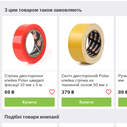
З цим товаром також замовляють
Стрічка двостороння
Скотч двосторонній Polax
Ручк
клейка Polax швидкої
клейка стрічка на
мм
фіксації 10 мм х 5 м
тканинній основі 50 мм х
25 м
69
379
89
₴
₴
Купити
Купити
Подібні товари компанії