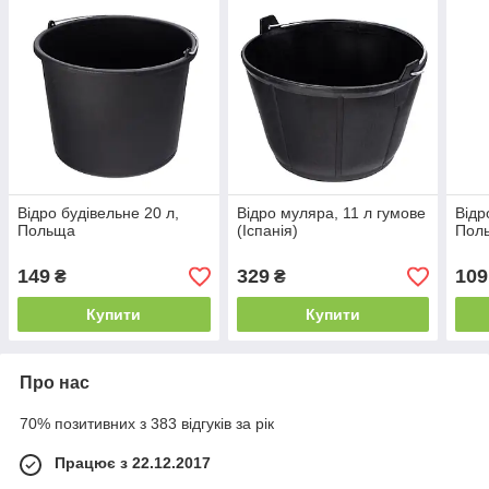
Відро будівельне 20 л,
Відро муляра, 11 л гумове
Відр
Польща
(Іспанія)
Пол
149
329
109
₴
₴
Купити
Купити
Про нас
70% позитивних з 383 відгуків за рік
Працює з 22.12.2017