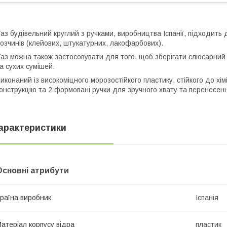
аз будівельний круглий з ручками, виробництва Іспанії, підходить
озчинів (клейових, штукатурних, лакофарбових).
аз можна також застосовувати для того, щоб зберігати слюсарний ін
а сухих сумішей.
иконаний із високоміцного морозостійкого пластику, стійкого до хімі
онструкцію та 2 формовані ручки для зручного хвату та перенесен
арактеристики
Основні атрибути
раїна виробник
Іспанія
атеріал корпусу відра
пластик