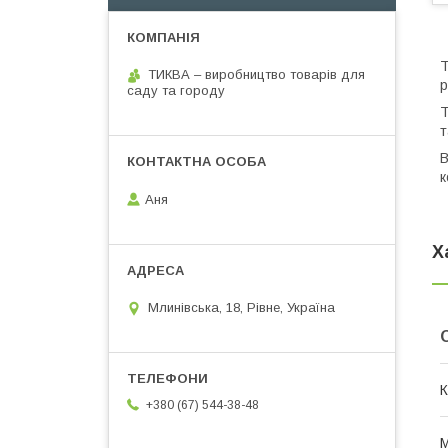
Т
ТИКВА – виробництво товарів для
р
саду та городу
Т
т
В
к
Аня
Х
Млинівська, 18, Рівне, Україна
К
+380 (67) 544-38-48
М