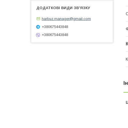
О
harbuz.manager@gmail.com
+380675443848
Ф
+380675443848
К
І
Ц