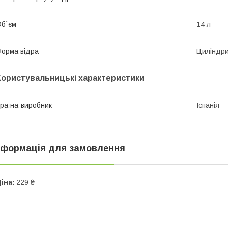
б`єм
14 л
орма відра
Циліндр
Користувальницькі характеристики
раїна-виробник
Іспанія
нформація для замовлення
іна:
229 ₴