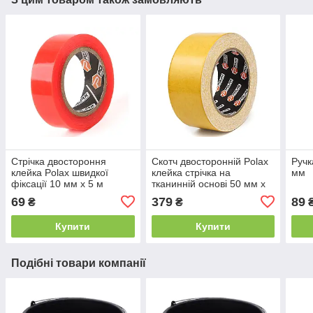
Стрічка двостороння
Скотч двосторонній Polax
Ручк
клейка Polax швидкої
клейка стрічка на
мм
фіксації 10 мм х 5 м
тканинній основі 50 мм х
25 м
69
379
89
₴
₴
Купити
Купити
Подібні товари компанії