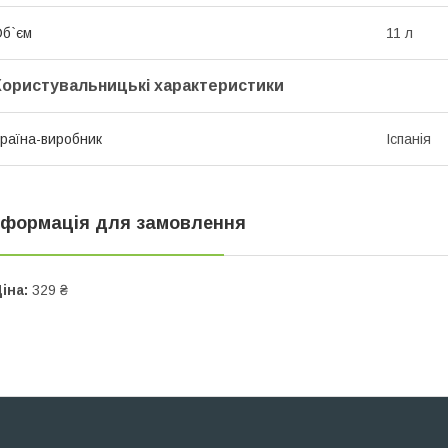
б`єм
11 л
Користувальницькі характеристики
раїна-виробник
Іспанія
нформація для замовлення
іна:
329 ₴