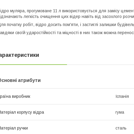
ідро муляра, прогумоване 11 л використовується для замісу цемен
ідзначають легкість очищення цих відер навіть від засохлого розч
ля початку робіт, відро досить пом'яти, і застиглі залишки будіве
авдяки своїй ударостійкості та міцності в них також можна переноси
арактеристики
Основні атрибути
раїна виробник
Іспанія
атеріал корпусу відра
гума
атеріал ручки
сталь