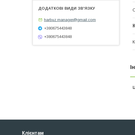
О
harbuz.manager@gmail.com
+380675443848
+380675443848
К
І
Ц
Клієнтам