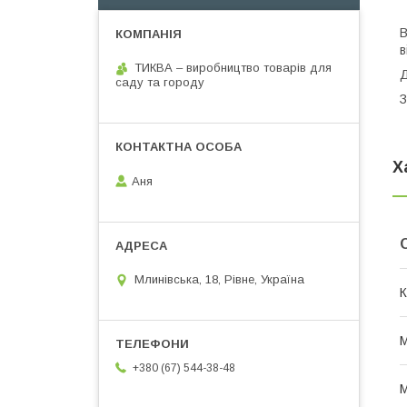
В
в
ТИКВА – виробництво товарів для
Д
саду та городу
З
Х
Аня
Млинівська, 18, Рівне, Україна
К
М
+380 (67) 544-38-48
М