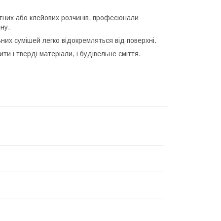
тних або клейових розчинів, професіонали
ину.
льних сумішей легко відокремляться від поверхні.
ти і тверді матеріали, і будівельне сміття.