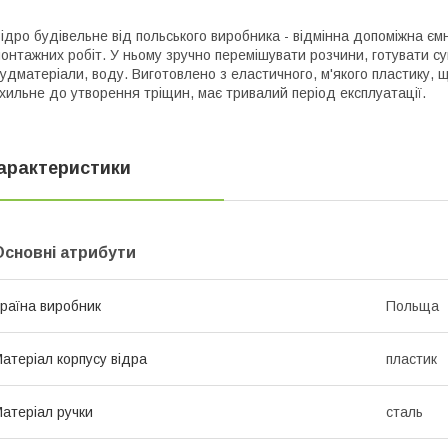
ідро будівельне від польського виробника - відмінна допоміжна ємн
онтажних робіт. У ньому зручно перемішувати розчини, готувати су
удматеріали, воду. Виготовлено з еластичного, м'якого пластику, 
хильне до утворення тріщин, має тривалий період експлуатації.
арактеристики
Основні атрибути
раїна виробник
Польща
атеріал корпусу відра
пластик
атеріал ручки
сталь