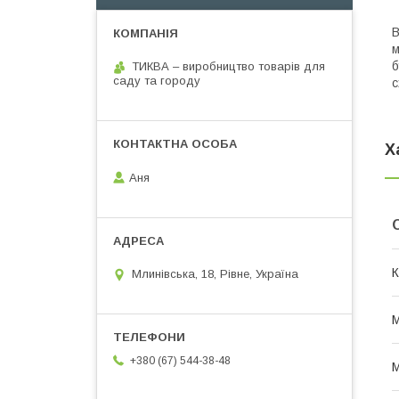
В
м
б
ТИКВА – виробництво товарів для
саду та городу
с
Х
Аня
К
Млинівська, 18, Рівне, Україна
М
+380 (67) 544-38-48
М