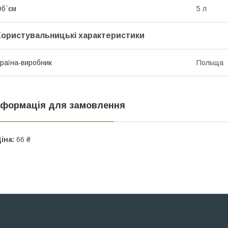
б`єм
5 л
Користувальницькі характеристики
раїна-виробник
Польща
нформація для замовлення
іна:
66 ₴