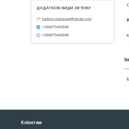
О
harbuz.manager@gmail.com
+380675443848
+380675443848
К
І
Ц
Клієнтам