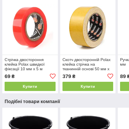
Стрічка двостороння
Скотч двосторонній Polax
Ручк
клейка Polax швидкої
клейка стрічка на
мм
фіксації 10 мм х 5 м
тканинній основі 50 мм х
25 м
69
379
89
₴
₴
Купити
Купити
Подібні товари компанії