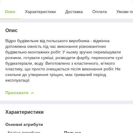
Опис
Характеристики
Доставка
Оплата
Умови п
Опис
Відро будівельне від польського виробника - відмінна
допоміжна ємність під час виконання різноманітних
будівельно-монтажних робіт. У ньому зручно перемішувати
розчини, готувати суміші, розводити фарбу, переносити сухі
будматеріали, воду. Виготовлено з еластичного, м'якого
пластику, що просто очищається після виконання робіт. Не
схильне до утворення тріщин, має тривалий період
експлуатації.
Приховати
Характеристики
Основні атрибути
Країна виробник
Польща