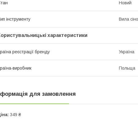
Стан
Новий
ип інструменту
Вила сіно
Користувальницькі характеристики
раїна реєстрації бренду
Україна
раїна-виробник
Польща
нформація для замовлення
іна:
349 ₴