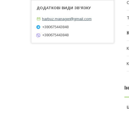
Т
harbuz.manager@gmail.com
+380675443848
+380675443848
К
К
І
Ц