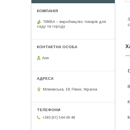
З
ТИКВА – виробництво товарів для
с
саду та городу
Х
Аня
В
Млинівська, 18, Рівне, Україна
К
М
+380 (67) 544-38-48