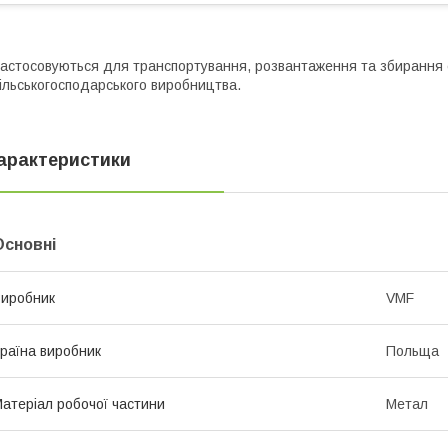
астосовуються для транспортування, розвантаження та збирання сі
ільськогосподарського виробництва.
арактеристики
Основні
иробник
VMF
раїна виробник
Польща
атеріал робочої частини
Метал