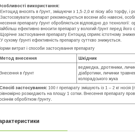
Особливості використання:
 Ентоцид вносять в ґрунт, змішуючи з 1,5-2,0 кг піску або торфу, і 
 Застосовувати препарат рекомендується восени або навесні, особ
несення препарату ґрунт обробляється відповідно до технології: ор
айбільш ефективно вносити препарат у вологий ґрунт перед його 
 Щорічне застосування препарату Ентоцид сприяє істотному зниженн
 У сухому ґрунті ефективність препарату суттєво знижується.
орми витрат і способи застосування препарату
Метод внесення
Шкідник
ведмедка, дротяники, личин
Внесення в ґрунт
діабротики, личинки травнев
колорадського жука
Спосіб застосування:
100 г препарату змішують із 1 – 2 кг носія (
рівномірно розкидають на площу 1 сотки. Внесення препарату пр
осіннім обробітком ґрунту.
арактеристики