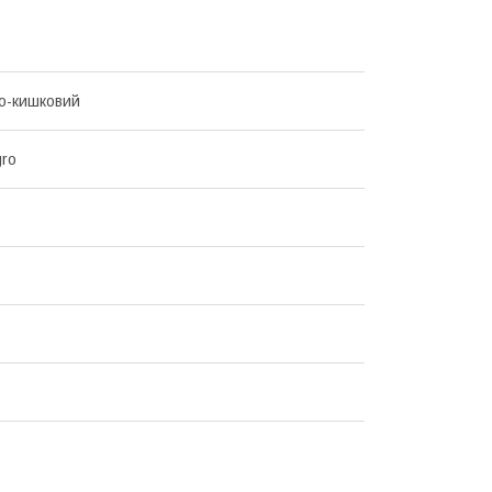
о-кишковий
ro