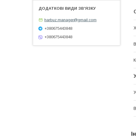
harbuz.manager@gmail.com
Х
+380675443848
+380675443848
В
К
У
В
І