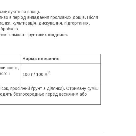
розкидують по площі.
ливо в період випадання проливних дощів. Після
анка, культивація, дискування, підгортання.
обробкою.
ю кількості ґрунтових шкідників.
Норма внесення
ки совок,
2
ого і
100 г / 100 м
пісок, просіяний ґрунт з ділянки). Отриману суміш
оводять безпосередньо перед весняним або