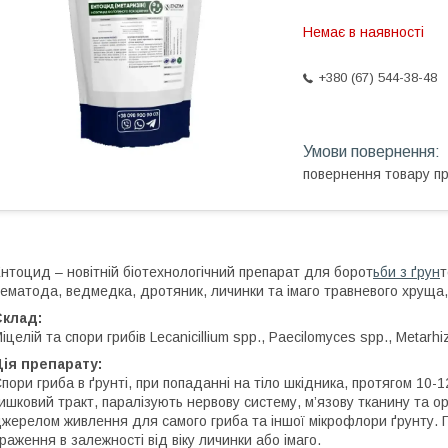
Немає в наявності
+380 (67) 544-38-48
повернення товару п
нтоцид – новітній біотехнологічний препарат для борот
ьби з ґрун
т
ематода, ведмедка, дротяник, личинки та імаго травневого хруща,
Склад:
іцелій та спори грибів Lecanicillium spp., Paecilomyces spp., Metarhi
ія препарату:
пори гриба в ґрунті, при попаданні на тіло шкідника, протягом 10-
ишковий тракт, паралізують нервову систему, м’язову тканину та ор
жерелом живлення для самого гриба та іншої мікрофлори ґрунту. П
раження в залежності від віку личинки або імаго.