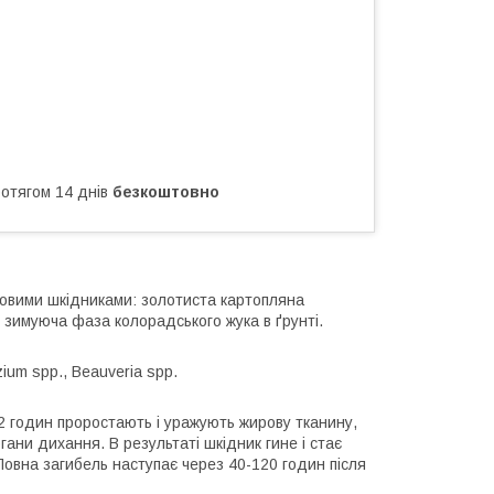
ротягом 14 днів
безкоштовно
овими шкідниками: золотиста картопляна
 зимуюча фаза колорадського жука в ґрунті.
zium spp., Beauveria spp.
12 годин проростають і уражують жирову тканину,
гани дихання. В результаті шкідник гине і стає
овна загибель наступає через 40-120 годин після