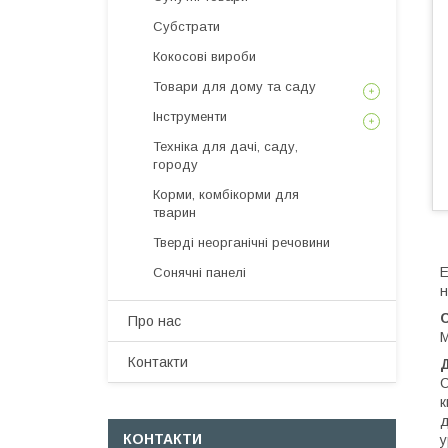
Субстрати
Кокосові вироби
Товари для дому та саду
Інструменти
Техніка для дачі, саду,
городу
Корми, комбікорми для
тварин
Тверді неорганічні речовини
Е
Сонячні панелі
н
Про нас
М
Контакти
Д
С
к
д
КОНТАКТИ
у