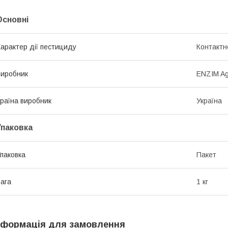
Основні
арактер дії пестициду
Контактн
иробник
ENZIM Ag
раїна виробник
Україна
Упаковка
паковка
Пакет
ага
1 кг
нформація для замовлення